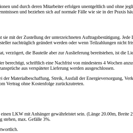
onen und durch deren Mitarbeiter erfolgen unentgeltlich und ohne jeg
enntnissen und beziehen sich auf normale Fälle wie sie in der Praxis
nnt sie mit der Zustellung der unterzeichneten Auftragsbestätigung. Jede
teller nachträglich geändert werden oder wenn Teilzahlungen nicht fri
t, verzögert, die Bauteile aber zur Auslieferung bereitstehen, ist die Lie
er berechtigt, schriftlich eine Nachfrist von mindestens 4 Wochen anzus
atzansprüche aus verspäteter Lieferung werden ausgeschlossen.
 der Materialbeschaffung, Streik, Ausfall der Energieversorgung, Verk
 vom Vertrag ohne Kostenfolge zurückzutreten.
für einen LKW mit Anhänger gewährleistet sein. (Länge 20.00m, Breite 
ng stehen, max. Gefälle 3%.
ntwortlich.