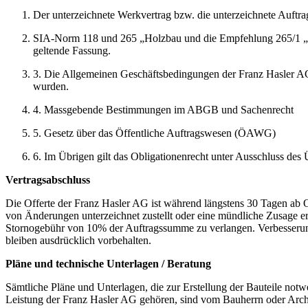
Der unterzeichnete Werkvertrag bzw. die unterzeichnete Auftr
SIA-Norm 118 und 265 „Holzbau und die Empfehlung 265/1 „Hol
geltende Fassung.
3.
Die Allgemeinen Geschäftsbedingungen der Franz Hasler AG.
wurden.
4.
Massgebende Bestimmungen im ABGB und Sachenrecht
5. Gesetz über das Öffentliche Auftragswesen (ÖAWG)
6.
Im Übrigen gilt das Obligationenrecht unter Ausschluss d
Vertragsabschluss
Die Offerte der Franz Hasler AG ist während längstens 30 Tagen ab 
von Änderungen unterzeichnet zustellt oder eine mündliche Zusage ertei
Stornogebühr von 10% der Auftragssumme zu verlangen. Verbesserun
bleiben ausdrücklich vorbehalten.
Pläne und technische Unterlagen / Beratung
Sämtliche Pläne und Unterlagen, die zur Erstellung der Bauteile notwe
Leistung der Franz Hasler AG gehören, sind vom Bauherrn oder Archit